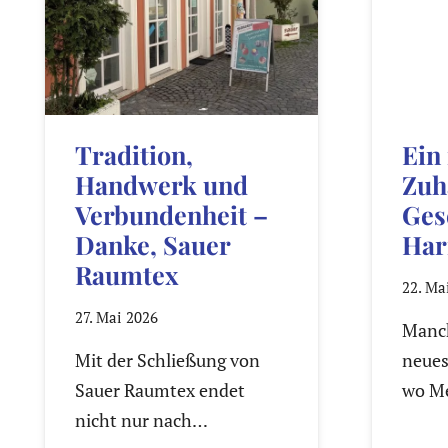
Tradition,
Ein
Handwerk und
Zuh
Verbundenheit –
Ges
Danke, Sauer
Har
Raumtex
22. Ma
27. Mai 2026
Manch
Mit der Schließung von
neues
Sauer Raumtex endet
wo M
nicht nur nach…