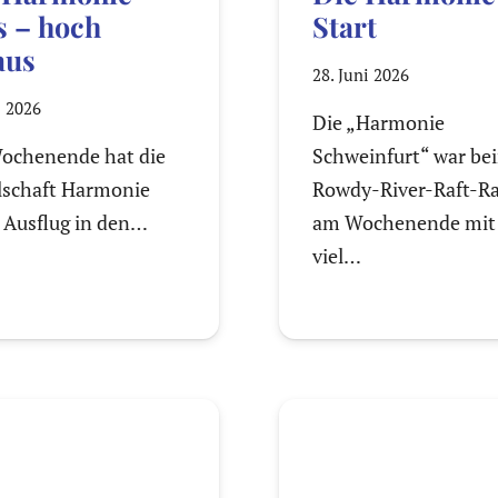
s – hoch
Start
aus
28. Juni 2026
i 2026
Die „Harmonie
ochenende hat die
Schweinfurt“ war be
lschaft Harmonie
Rowdy-River-Raft-R
 Ausflug in den…
am Wochenende mit
viel…