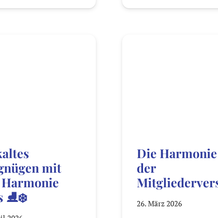
kaltes
Die Harmonie
gnügen mit
der
 Harmonie
Mitgliederve
 ⛸️❄️
26. März 2026
ril 2026