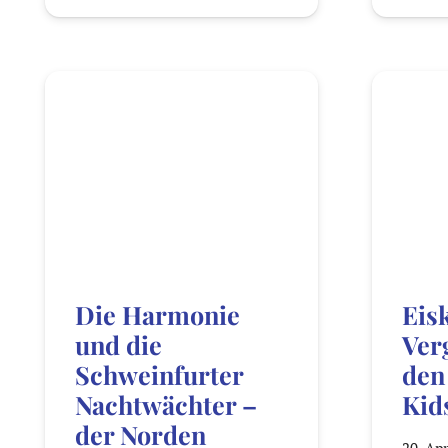
Die Harmonie
Eis
und die
Ver
Schweinfurter
den
Nachtwächter –
Kids
der Norden
20. Ap