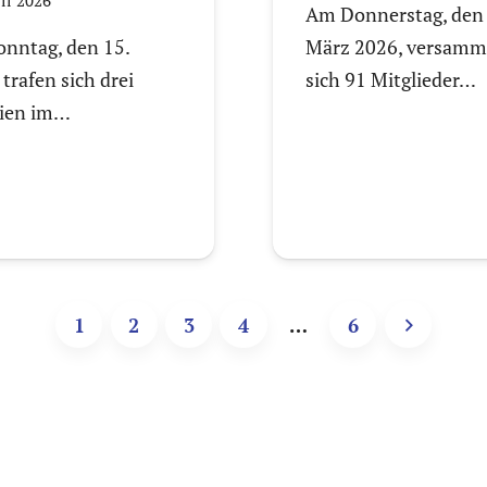
Am Donnerstag, den 
nntag, den 15.
März 2026, versamm
 trafen sich drei
sich 91 Mitglieder…
lien im…
1
2
3
4
…
6